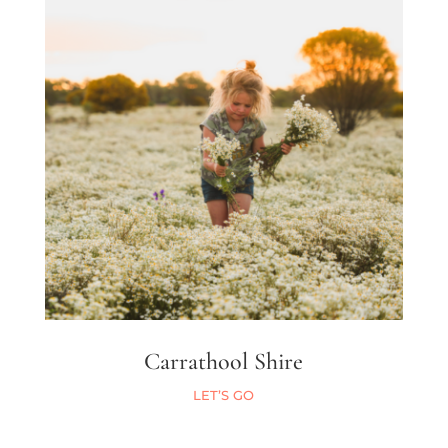
Carrathool Shire
LET’S GO