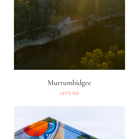
Murrumbidgee
LET’S GO